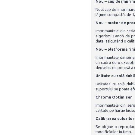
Nou – cap de imprim
Noul cap de imprimare 
lăţime compactă, de 1,2
Nou – motor de proc
Imprimantele din ser
algoritmi Canon de pre
date, asigurând o calit
Nou – platformă rigi
Imprimantele din seri
un cadru de o excepţio
deosebit de precisă a c
Unitate cu rolă dubl
Unitatea cu rolă dubl
suportului se poate efe
Chroma Optimiser
Imprimantele din ser
calitate pe hârtie lucio
Calibrarea culorilor
Se obţine o reproduce
modificărilor în timp.