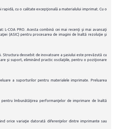
apidă, cu o calitate excepţională a materialului imprimat. Cu o
: L-COA PRO. Acesta combină cei mai recenţi şi mai avansaţi
caţiei (ASIC) pentru procesarea de imagini de înaltă rezoluţie şi
Structura deosebit de inovatoare a şasiului este prevăzută cu
re şi suport, eliminând practic oscilaţiile, pentru o poziţionare
eluare a suporturilor pentru materialele imprimate. Preluarea
 pentru îmbunătăţirea performanţelor de imprimare de înaltă
nd orice variaţie datorată diferenţelor dintre imprimante sau