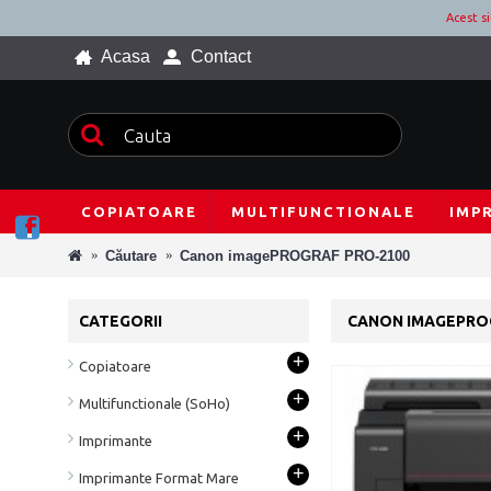
Acest s
Acasa
Contact
COPIATOARE
MULTIFUNCTIONALE
IMP
Căutare
Canon imagePROGRAF PRO-2100
CATEGORII
CANON IMAGEPRO
+
Copiatoare
+
Multifunctionale (SoHo)
+
Imprimante
+
Imprimante Format Mare