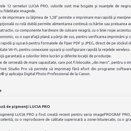
cele 12 cerneluri LUCIA PRO, culorile sunt mai bogate şi nuanţele de negr
u fidelitate imaginile.
 de imprimare cu lăţimea de 1,28" permite o imprimare mai rapidă şi menţine o 
pţională cu rolă dublă permite alimentarea continuă cu hârtie sau preluarea a
atractiv, cu componente hardware de culoare neagră, cu o linie roşie accentu
onomic, cu o suprafaţă plană a părţii de sus, pentru verificarea imprimării şi c
rapidă şi uşoară pentru formatele de fişier PDF şi JPEG, direct de pe stickul
itate Wi-Fi, pentru conexiune uşoară şi configurare rapidă la reţelele wireless.
 garantată a culorilor între lucrări şi diferite locaţii de producţie.
 de cerneală de mare capacitate, care pot fi înlocuite „din mers”, pentru o im
 Print Studio Pro vă permite să imprimaţi fără efort din programe softw
 şi aplicaţia Digital Photo Professional de la Canon.
e
ază de pigmenţi LUCIA PRO
pigmenţi LUCIA PRO a fost creată recent pentru seria imagePROGRAF PRO, p
celentă, cu o reproducere de calitate superioară a zonei întunecate, cu o gra