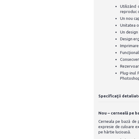
Utilizând 
reproduc c
Un nou cap
Unitatea o
Un design 
Design erg
Imprimare 
Funcţional
Consecvenţă
Rezervoare
Plug-inul
Photoshop®
Specificaţii detaliat
Nou – cerneală pe b
Cerneala pe bază de 
expresie de culoare ex
pe hârtie lucioasă.