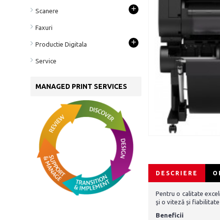
+
Scanere
Faxuri
+
Productie Digitala
Service
MANAGED PRINT SERVICES
DESCRIERE
O
Pentru o calitate exc
şi o viteză și fiabilitat
Beneficii