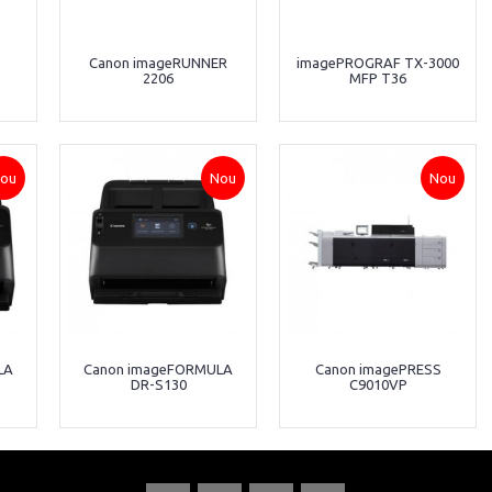
Canon imageRUNNER
imagePROGRAF TX-3000
2206
MFP T36
ou
Nou
Nou
LA
Canon imageFORMULA
Canon imagePRESS
DR-S130
C9010VP