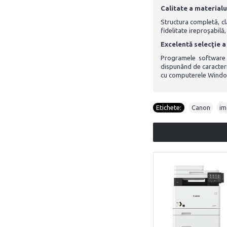
Calitate a materialul
Structura completă, cla
fidelitate ireproşabilă
Excelentă selecţie 
Programele software
dispunând de caracteri
cu computerele Windows
Etichete:
Canon
,
i