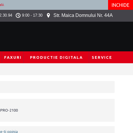
INCHIDE
lii.
Str. Maica Domnului Nr. 44A
2.30.94
9:00 - 17:30
FAXURI
PRODUCTIE DIGITALA
SERVICE
 PRO-2100
e-ţi opinia