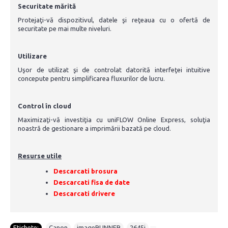
Securitate mărită
Protejaţi-vă dispozitivul, datele şi reţeaua cu o ofertă de
securitate pe mai multe niveluri.
Utilizare
Uşor de utilizat şi de controlat datorită interfeţei intuitive
concepute pentru simplificarea fluxurilor de lucru.
Control în cloud
Maximizaţi-vă investiţia cu uniFLOW Online Express, soluţia
noastră de gestionare a imprimării bazată pe cloud.
Resurse utile
Descarcati brosura
Descarcati fisa de date
Descarcati drivere
Etichete:
Canon
,
imageRUNNER
,
2645i