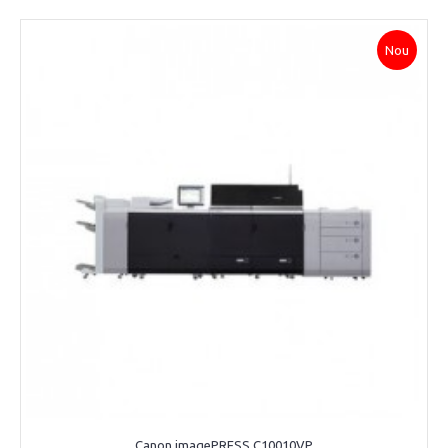
Nou
Canon imagePRESS C10010VP