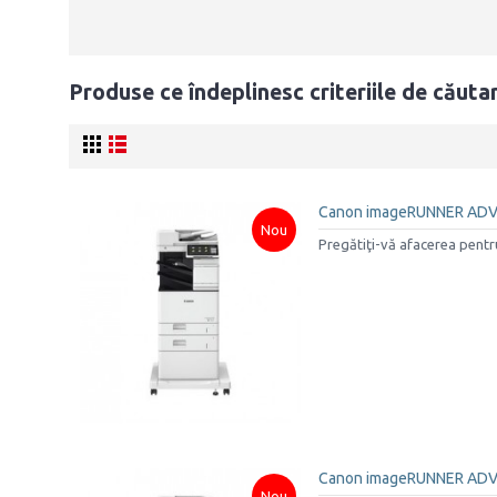
Produse ce îndeplinesc criteriile de căuta
Canon imageRUNNER ADV
Nou
Pregătiţi-vă afacerea pentru
Canon imageRUNNER ADVAN
Nou