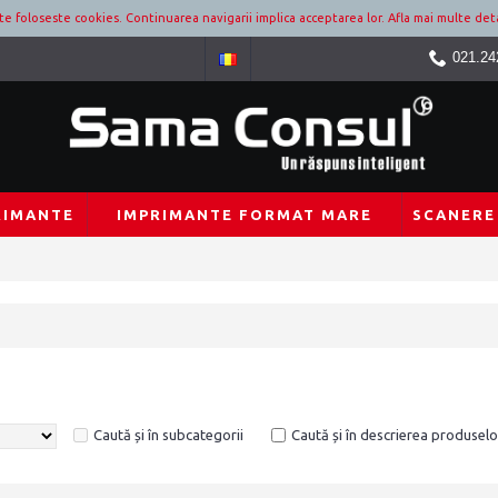
ite foloseste cookies. Continuarea navigarii implica acceptarea lor.
Afla mai multe deta
021.24
RIMANTE
IMPRIMANTE FORMAT MARE
SCANERE
Caută și în subcategorii
Caută și în descrierea produselo