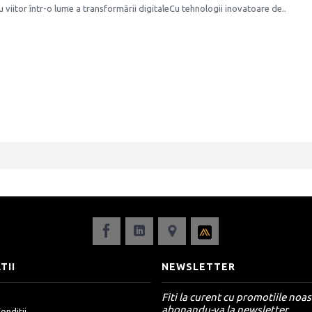
 viitor într-o lume a transformării digitaleCu tehnologii inovatoare de..
TII
NEWSLETTER
Fiti la curent cu promotiile noas
abonandu-va la newsletter.
onditii