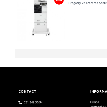
Pregătiţi-vă afacerea pentru
CONTACT
INFORMA
Echipa
021.242.30.94
Termeni si C