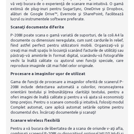
vă veţi bucura de o experienţă de scanare mai intuitivă. O gamă
extinsă de plug-inuri pentru SugarSync, OneDrive şi Dropbox,
alături de Google Drive™, Evernote şi SharePoint, facilitează
lucrul cu instrumentele software preferate.
Scanaţi documente diferite
P-208II poate scana o gamă variată de suporturi, de la coli A4 la
documente cu dimensiuni neregulate, cum sunt cardurile în relief,
fiind astfel perfect pentru utilizatorii mobili. Organizaţi-vă şi
creaţi mai mult spaţiu în locuinţă scanând facturile de utilităţi sau
păstraţi-vă amintirile în format digital, scanându-vă fotografiile
vechi la înaltă calitate cu ajutorul unei funcţii speciale, care
reproduce imaginile cât mai fidel celor originale.
Procesare a imaginilor uşor de utilizat
Gama de funcţii de procesare a imaginilor oferită de scanerul P-
208II include detectarea automată a culorilor, recunoaşterea
orientării textului şi îmbunătăţirea clarităţii textului, pentru a
oferi imagini de înaltă calitate şi pentru a vă ajuta să economisiţi
timp preţios. Pentru o scanare comodă şi intuitivă, folosiţi modul
Complet automat, care aplică automat setările optime pentru
documentul dvs. Încărcaţi documentele şi scanaţi!
Scanare wireless flexibilă
Pentru a vă bucura de libertatea de a scana de oriunde v-aţi afla,
combinaţi scanerul P-208II cu dispozitivul opţional WU10 Wi-Fi şi