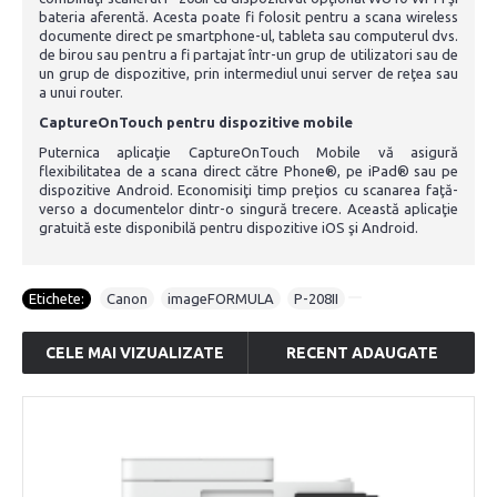
bateria aferentă. Acesta poate fi folosit pentru a scana wireless
documente direct pe smartphone-ul, tableta sau computerul dvs.
de birou sau pentru a fi partajat într-un grup de utilizatori sau de
un grup de dispozitive, prin intermediul unui server de reţea sau
a unui router.
CaptureOnTouch pentru dispozitive mobile
Puternica aplicaţie CaptureOnTouch Mobile vă asigură
flexibilitatea de a scana direct către Phone®, pe iPad® sau pe
dispozitive Android. Economisiţi timp preţios cu scanarea faţă-
verso a documentelor dintr-o singură trecere. Această aplicaţie
gratuită este disponibilă pentru dispozitive iOS şi Android.
Etichete:
Canon
,
imageFORMULA
,
P-208II
CELE MAI VIZUALIZATE
RECENT ADAUGATE