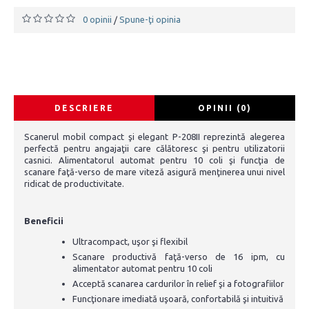
0 opinii
Spune-ţi opinia
/
DESCRIERE
OPINII (0)
Scanerul mobil compact şi elegant P-208II reprezintă alegerea
perfectă pentru angajaţii care călătoresc şi pentru utilizatorii
casnici. Alimentatorul automat pentru 10 coli şi funcţia de
scanare faţă-verso de mare viteză asigură menţinerea unui nivel
ridicat de productivitate.
Beneficii
Ultracompact, uşor şi flexibil
Scanare productivă faţă-verso de 16 ipm, cu
alimentator automat pentru 10 coli
Acceptă scanarea cardurilor în relief şi a fotografiilor
Funcţionare imediată uşoară, confortabilă şi intuitivă