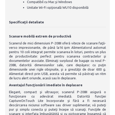
Compatibil cu Mac şi Windows
Unitate Wi-Fi opţională WU10 disponibilă
Specificaţii detaliate
Scanare mobilă extrem de productivă
Scanerul de mici dimensiuni P-208II oferă viteze de scanare faţă-
verso impresionante, de până la16 ipm Alimentatorul automat
pentru 10 coli integrat permite scanarea în loturi, pentru un plus
de productivitate: perfect pentru scanarea contractelor şi
documentelor asociate. Eliminaţi surplusul de bagaje cu noul P-
208II, datorită dimensiunilor sale, care depăşesc cu puţin
dimensiunile unei rigle obişnuite, şi a greutăţii de doar 600 g.
Alimentat direct prin USB, acesta vă permite să păstraţi un ritm
de lucru alert oriunde, acasă sau în deplasare.
Avantajul funcţionării imediate în deplasare
Elegant, compact şi ultrauşor, scanerul P-208II asigură o
funcţionare cu adevărat imediată. Datorită funcţiei
CaptureOnTouch Lite încorporate şi fără a fi necesară
descărcarea niciunui software sau driver suplimentar, vă puteţi
pur şi simplu conecta şi puteţi începe să scanaţi. Funcţiile de
scanare şi interfaţa îmbunătăţită şi cu pictograme înseamnă că