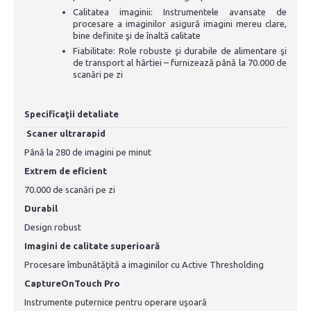
Calitatea imaginii: Instrumentele avansate de
procesare a imaginilor asigură imagini mereu clare,
bine definite şi de înaltă calitate
Fiabilitate: Role robuste şi durabile de alimentare şi
de transport al hârtiei – furnizează până la 70.000 de
scanări pe zi
Specificaţii detaliate
Scaner ultrarapid
Până la 280 de imagini pe minut
Extrem de eficient
70.000 de scanări pe zi
Durabil
Design robust
Imagini de calitate superioară
Procesare îmbunătăţită a imaginilor cu Active Thresholding
CaptureOnTouch Pro
Instrumente puternice pentru operare uşoară