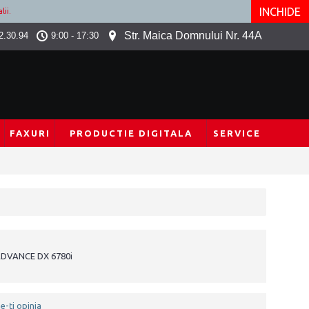
INCHIDE
lii.
Str. Maica Domnului Nr. 44A
2.30.94
9:00 - 17:30
FAXURI
PRODUCTIE DIGITALA
SERVICE
DVANCE DX 6780i
e-ţi opinia