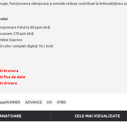
ie, funcţionarea silenţioasă şi emisiile reduse contribuie la îmbunătăţirea acr
sului
 imprimare Până la 80 ppm (A4)
scanare 270 ipm (A4)
nline Express
l color complet digital 10,1 inchi
ti brosura
i fisa de date
i drivere
mageRUNNER
,
ADVANCE
,
DX
,
6780i
ANATOARE
CELE MAI VIZUALIZATE