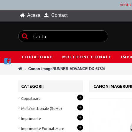
Acest s
Acasa
Contact
COPIATOARE
MULTIFUNCTIONALE
IMP
Canon imageRUNNER ADVANCE DX 6780i
CATEGORII
CANON IMAGERUNN
+
Copiatoare
+
Multifunctionale (SoHo)
+
Imprimante
+
Imprimante Format Mare