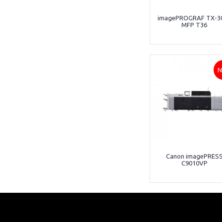
imagePROGRAF TX-3
MFP T36
N
Canon imagePRES
C9010VP