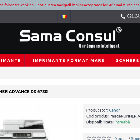
ite foloseste cookies. Continuarea navigarii implica acceptarea lor.
Afla mai multe deta
021.24
RIMANTE
IMPRIMANTE FORMAT MARE
SCANERE
ER ADVANCE DX 6780I
Producător:
Canon
Cod produs:
imageRUNNER A
Disponibilitate:
Întreabă
0 opinii
Spun
/