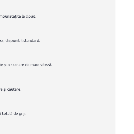
mbunătăţită la cloud.
ss, disponibil standard.
zie
i o scanare de mare viteză.
ș
e şi căutare.
totală de griji.