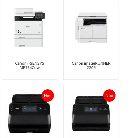
Canon i-SENSYS
Canon imageRUNNER
MF734Cdw
2206
Nou
Nou