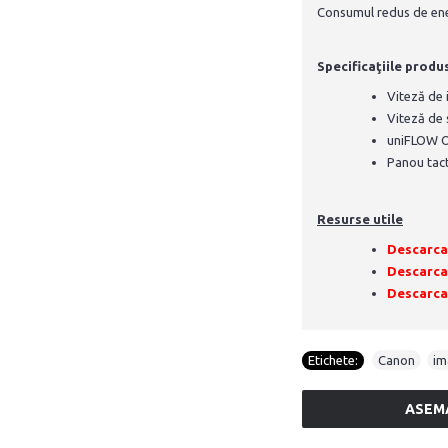
Consumul redus de energ
Specificaţiile produ
Viteză de
Viteză de 
uniFLOW O
Panou tacti
Resurse utile
Descarca
Descarcat
Descarcat
Etichete:
Canon
,
i
ASEM