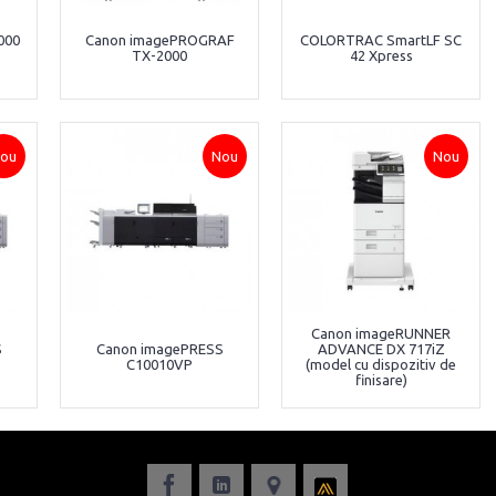
000
Canon imagePROGRAF
COLORTRAC SmartLF SC
TX-2000
42 Xpress
ou
Nou
Nou
Canon imageRUNNER
S
Canon imagePRESS
ADVANCE DX 717iZ
C10010VP
(model cu dispozitiv de
finisare)