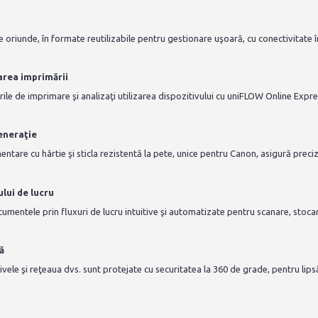
oriunde, în formate reutilizabile pentru gestionare uşoară, cu conectivitate î
area imprimării
rile de imprimare şi analizaţi utilizarea dispozitivului cu uniFLOW Online Expre
eneraţie
ntare cu hârtie şi sticla rezistentă la pete, unice pentru Canon, asigură preci
lui de lucru
ocumentele prin fluxuri de lucru intuitive şi automatizate pentru scanare, stocar
ă
ele şi reţeaua dvs. sunt protejate cu securitatea la 360 de grade, pentru lipsă 