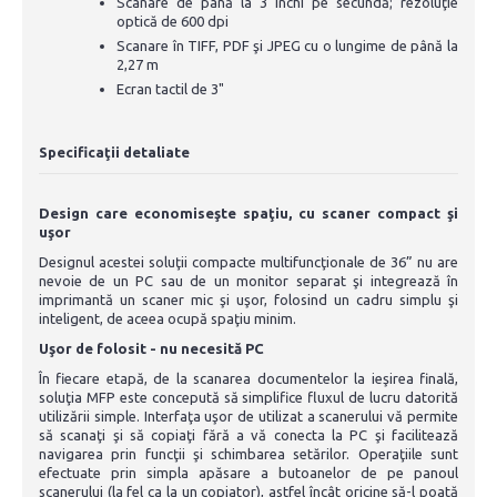
Scanare de până la 3 inchi pe secundă; rezoluţie
optică de 600 dpi
Scanare în TIFF, PDF şi JPEG cu o lungime de până la
2,27 m
Ecran tactil de 3"
Specificaţii detaliate
Design care economiseşte spaţiu, cu scaner compact şi
uşor
Designul acestei soluţii compacte multifuncţionale de 36” nu are
nevoie de un PC sau de un monitor separat şi integrează în
imprimantă un scaner mic şi uşor, folosind un cadru simplu şi
inteligent, de aceea ocupă spaţiu minim.
Uşor de folosit - nu necesită PC
În fiecare etapă, de la scanarea documentelor la ieşirea finală,
soluţia MFP este concepută să simplifice fluxul de lucru datorită
utilizării simple. Interfaţa uşor de utilizat a scanerului vă permite
să scanaţi şi să copiaţi fără a vă conecta la PC şi facilitează
navigarea prin funcţii şi schimbarea setărilor. Operaţiile sunt
efectuate prin simpla apăsare a butoanelor de pe panoul
scanerului (la fel ca la un copiator), astfel încât oricine să-l poată