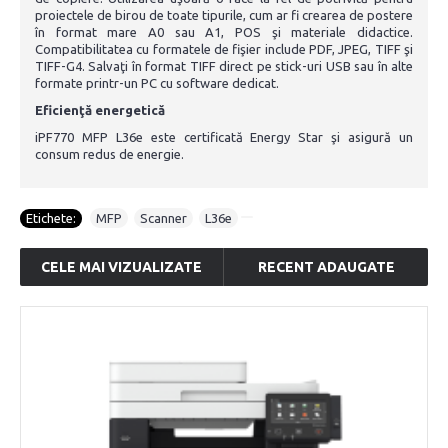
proiectele de birou de toate tipurile, cum ar fi crearea de postere
în format mare A0 sau A1, POS şi materiale didactice.
Compatibilitatea cu formatele de fişier include PDF, JPEG, TIFF şi
TIFF-G4. Salvaţi în format TIFF direct pe stick-uri USB sau în alte
formate printr-un PC cu software dedicat.
Eficienţă energetică
iPF770 MFP L36e este certificată Energy Star şi asigură un
consum redus de energie.
Etichete:
MFP
,
Scanner
,
L36e
CELE MAI VIZUALIZATE
RECENT ADAUGATE