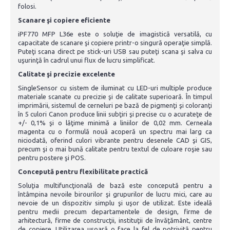
folosi.
Scanare şi copiere eficiente
iPF770 MFP L36e este o soluţie de imagistică versatilă, cu
capacitate de scanare şi copiere printr-o singură operaţie simplă.
Puteţi scana direct pe stick-uri USB sau puteţi scana şi salva cu
uşurinţă în cadrul unui flux de lucru simplificat.
Calitate şi precizie excelente
SingleSensor cu sistem de iluminat cu LED-uri multiple produce
materiale scanate cu precizie şi de calitate superioară. În timpul
imprimării, sistemul de cerneluri pe bază de pigmenţi şi coloranţi
în 5 culori Canon produce linii subţiri şi precise cu o acurateţe de
+/- 0,1% şi o lăţime minimă a liniilor de 0,02 mm. Cerneala
magenta cu o formulă nouă acoperă un spectru mai larg ca
niciodată, oferind culori vibrante pentru desenele CAD şi GIS,
precum şi o mai bună calitate pentru textul de culoare roşie sau
pentru postere şi POS.
Concepută pentru flexibilitate practică
Soluţia multifuncţională de bază este concepută pentru a
întâmpina nevoile birourilor şi grupurilor de lucru mici, care au
nevoie de un dispozitiv simplu şi uşor de utilizat. Este ideală
pentru medii precum departamentele de design, firme de
arhitectură, firme de construcţii, instituţii de învăţământ, centre
de copiere. Utilizarea uşoară o face la fel de potrivită pentru