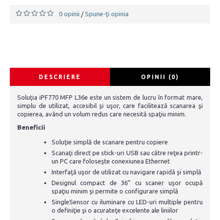
0 opinii
Spune-ţi opinia
/
DESCRIERE
OPINII (0)
Soluţia iPF770 MFP L36e este un sistem de lucru în format mare,
simplu de utilizat, accesibil şi uşor, care facilitează scanarea şi
copierea, având un volum redus care necesită spaţiu minim.
Beneficii
Soluţie simplă de scanare pentru copiere
Scanaţi direct pe stick-uri USB sau către reţea printr-
un PC care foloseşte conexiunea Ethernet
Interfaţă uşor de utilizat cu navigare rapidă şi simplă
Designul compact de 36” cu scaner uşor ocupă
spaţiu minim şi permite o configurare simplă
SingleSensor cu iluminare cu LED-uri multiple pentru
o definiţie şi o acurateţe excelente ale liniilor