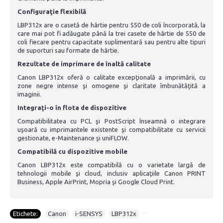
Configuraţie flexibilă
LBP312x are o casetă de hârtie pentru 550 de coli încorporată, la
care mai pot fi adăugate până la trei casete de hârtie de 550 de
coli fiecare pentru capacitate suplimentară sau pentru alte tipuri
de suporturi sau formate de hârtie.
Rezultate de imprimare de înaltă calitate
Canon LBP312x oferă o calitate excepţională a imprimării, cu
zone negre intense şi omogene şi claritate îmbunătăţită a
imaginii.
Integraţi-o în flota de dispozitive
Compatibilitatea cu PCL şi PostScript înseamnă o integrare
uşoară cu imprimantele existente şi compatibilitate cu servicii
gestionate, e-Maintenance şi uniFLOW.
Compatibilă cu dispozitive mobile
Canon LBP312x este compatibilă cu o varietate largă de
tehnologii mobile şi cloud, inclusiv aplicaţiile Canon PRINT
Business, Apple AirPrint, Mopria şi Google Cloud Print.
Etichete:
Canon
,
i-SENSYS
,
LBP312x