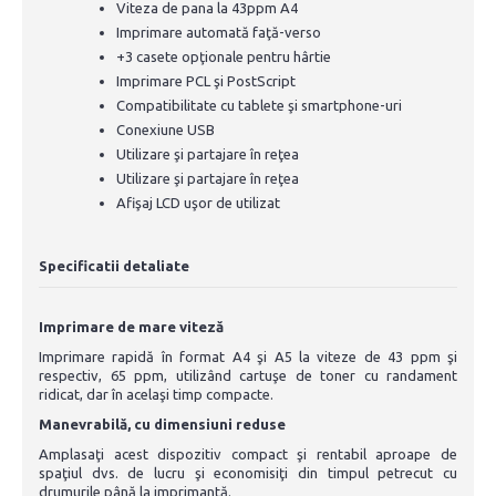
Viteza de pana la 43ppm A4
Imprimare automată faţă-verso
+3 casete opţionale pentru hârtie
Imprimare PCL şi PostScript
Compatibilitate cu tablete şi smartphone-uri
Conexiune USB
Utilizare şi partajare în reţea
Utilizare şi partajare în reţea
Afişaj LCD uşor de utilizat
Specificatii detaliate
Imprimare de mare viteză
Imprimare rapidă în format A4 şi A5 la viteze de 43 ppm şi
respectiv, 65 ppm, utilizând cartuşe de toner cu randament
ridicat, dar în acelaşi timp compacte.
Manevrabilă, cu dimensiuni reduse
Amplasaţi acest dispozitiv compact şi rentabil aproape de
spaţiul dvs. de lucru şi economisiţi din timpul petrecut cu
drumurile până la imprimantă.