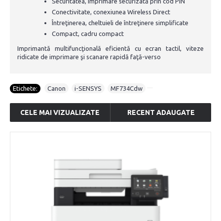
Securitatea, imprimare securizată prin cod PIN
Conectivitate, conexiunea Wireless Direct
Întreţinerea, cheltuieli de întreţinere simplificate
Compact, cadru compact
Imprimantă multifuncţională eficientă cu ecran tactil, viteze
ridicate de imprimare şi scanare rapidă faţă-verso
Etichete:
Canon
,
i-SENSYS
,
MF734Cdw
CELE MAI VIZUALIZATE
RECENT ADAUGATE