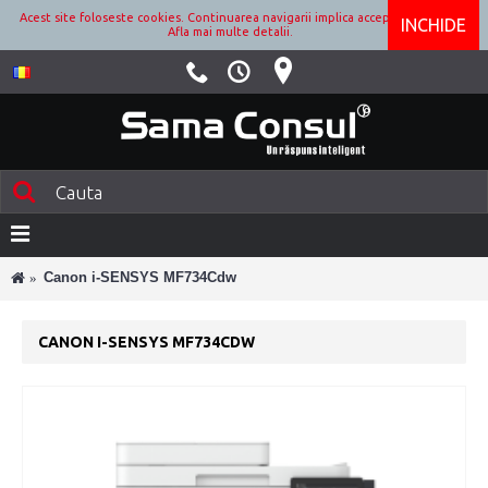
Acest site foloseste cookies. Continuarea navigarii implica acceptarea lor.
INCHIDE
Afla mai multe detalii.
Canon i-SENSYS MF734Cdw
CANON I-SENSYS MF734CDW