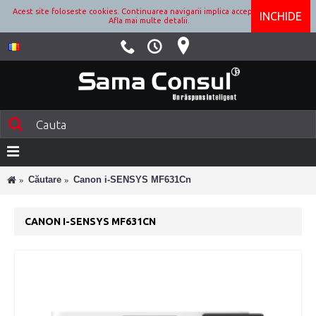
Acest site foloseste cookies. Continuarea navigarii implica acceptarea lor.
INCHIDE
Afla mai multe detalii.
Căutare
Canon i-SENSYS MF631Cn
CANON I-SENSYS MF631CN