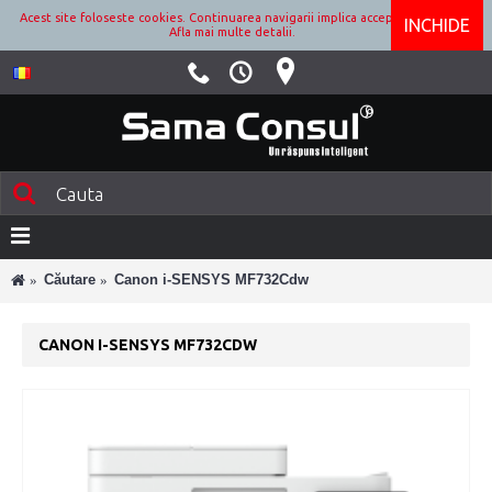
Acest site foloseste cookies. Continuarea navigarii implica acceptarea lor.
INCHIDE
Afla mai multe detalii.
Căutare
Canon i-SENSYS MF732Cdw
CANON I-SENSYS MF732CDW