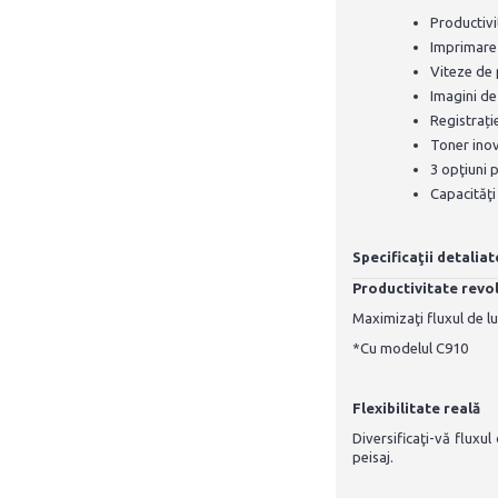
Productivi
Imprimare
Viteze de 
Imagini de
Registrați
Toner inov
3 opţiuni p
Capacităţi 
Specificaţii detaliat
Productivitate revo
Maximizaţi fluxul de l
*Cu modelul C910
Flexibilitate reală
Diversificaţi-vă fluxu
peisaj.