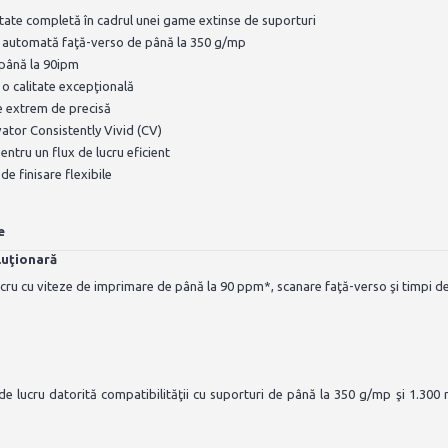
tate completă în cadrul unei game extinse de suporturi
 automată faţă-verso de până la 350 g/mp
până la 90ipm
 o calitate excepţională
e extrem de precisă
ator Consistently Vivid (CV)
entru un flux de lucru eficient
de finisare flexibile
e
luţionară
ucru cu viteze de imprimare de până la 90 ppm*, scanare faţă-verso şi timpi de
l de lucru datorită compatibilităţii cu suporturi de până la 350 g/mp şi 1.30