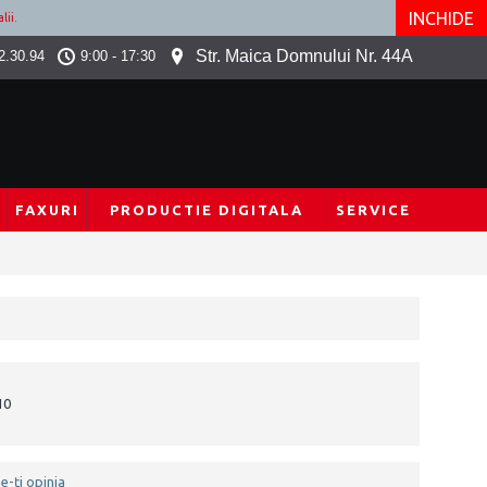
INCHIDE
lii.
Str. Maica Domnului Nr. 44A
2.30.94
9:00 - 17:30
FAXURI
PRODUCTIE DIGITALA
SERVICE
10
e-ţi opinia