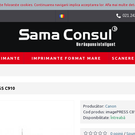
ite foloseste cookies. Continuarea navigarii implica acceptarea lor.
Afla mai multe deta
021.24
RIMANTE
IMPRIMANTE FORMAT MARE
SCANERE
S C910
Producător:
Canon
Cod produs:
imagePRESS C8
Disponibilitate:
Întreabă
0 opinii
Spun
/