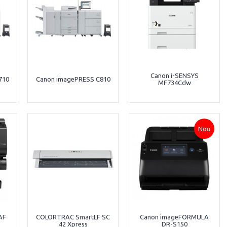
Canon i-SENSYS
710
Canon imagePRESS C810
MF734Cdw
Nou
AF
COLORTRAC SmartLF SC
Canon imageFORMULA
42 Xpress
DR-S150