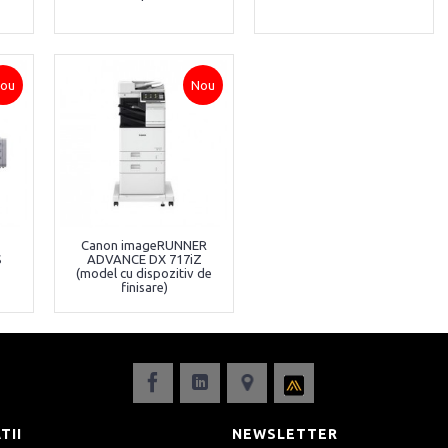
ou
Nou
Canon imageRUNNER
S
ADVANCE DX 717iZ
(model cu dispozitiv de
finisare)
TII
NEWSLETTER