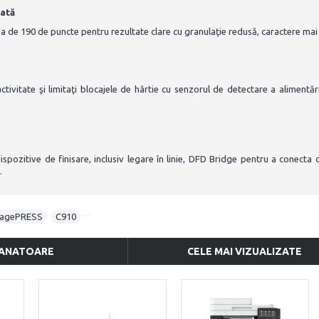
cată
a de 190 de puncte pentru rezultate clare cu granulaţie redusă, caractere mai 
ctivitate şi limitaţi blocajele de hârtie cu senzorul de detectare a aliment
spozitive de finisare, inclusiv legare în linie, DFD Bridge pentru a conecta d
.
agePRESS
,
C910
ANATOARE
CELE MAI VIZUALIZATE