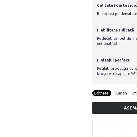
Calitate foarte ridi
Bazaţi-vă pe densitate
Fiabilitate ridicată
Reduceţi timpul de ina
îmbunătăţit.
Finisajul perfect
Reglaţi producţia cu di
broşuri/cu capsare W1
Etichete:
Canon
,
im
ASEM