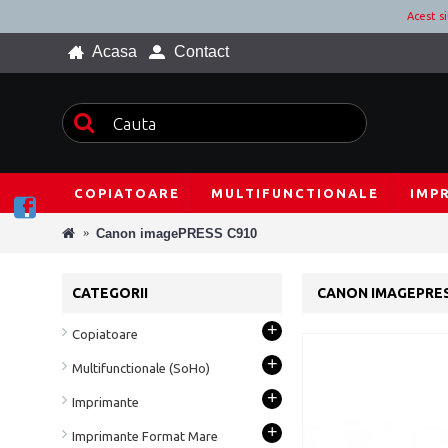
Acest s
Acasa
Contact
COPIATOARE
MULTIFUNCTIONALE
IMP
Canon imagePRESS C910
CATEGORII
CANON IMAGEPRES
+
Copiatoare
+
Multifunctionale (SoHo)
+
Imprimante
+
Imprimante Format Mare