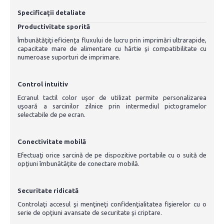
Specificaţii detaliate
Productivitate sporită
Îmbunătăţiţi eficienţa fluxului de lucru prin imprimări ultrarapide,
capacitate mare de alimentare cu hârtie şi compatibilitate cu
numeroase suporturi de imprimare.
Control intuitiv
Ecranul tactil color uşor de utilizat permite personalizarea
uşoară a sarcinilor zilnice prin intermediul pictogramelor
selectabile de pe ecran.
Conectivitate mobilă
Efectuaţi orice sarcină de pe dispozitive portabile cu o suită de
opţiuni îmbunătăţite de conectare mobilă.
Securitate ridicată
Controlaţi accesul şi menţineţi confidenţialitatea fişierelor cu o
serie de opţiuni avansate de securitate şi criptare.