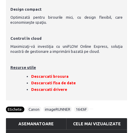
Design compact
Optimizată pentru birourile mici, cu design flexibil, care
economiseşte spaţiu.
Control în cloud
Maximizaţi-vă investiţia cu uniFLOW Online Express, soluţia
noastră de gestionare a imprimării bazată pe cloud.
Resurse utile
Descarcati brosura
Descarcati fisa de date
Descarcati drivere
Etichete:
Canon
,
imageRUNNER
,
1643iF
ASEMANATOARE
CELE MAI VIZUALIZATE