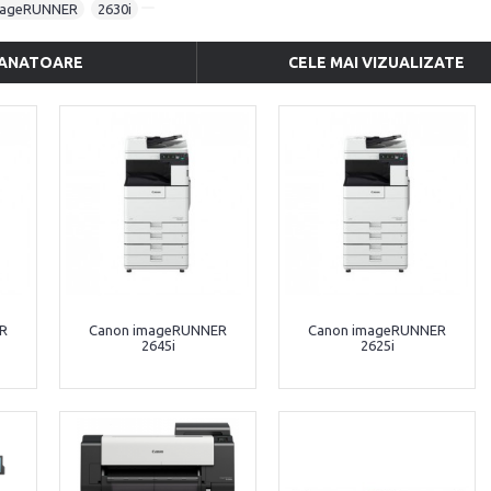
mageRUNNER
,
2630i
ANATOARE
CELE MAI VIZUALIZATE
R
Canon imageRUNNER
Canon imageRUNNER
2645i
2625i