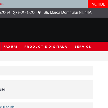
INCHIDE
lii.
Str. Maica Domnului Nr. 44A
2.30.94
9:00 - 17:30
FAXURI
PRODUCTIE DIGITALA
SERVICE
630i
e-ţi opinia