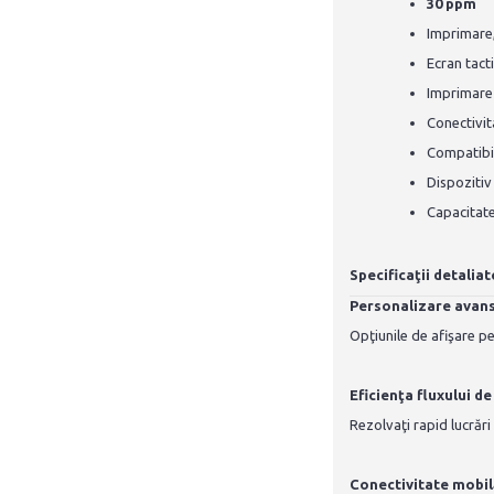
30 ppm
Imprimare,
Ecran tact
Imprimare
Conectivit
Compatibi
Dispozitiv
Capacitate
Specificaţii detaliat
Personalizare avan
Opţiunile de afişare pe
Eficienţa fluxului de
Rezolvaţi rapid lucrări
Conectivitate mobil