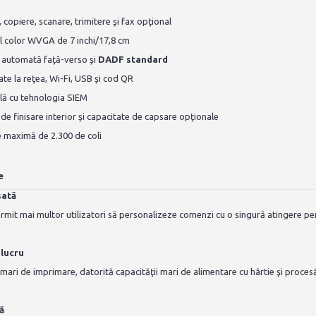
 copiere, scanare, trimitere şi fax opţional
il color WVGA de 7 inchi/17,8 cm
 automată faţă-verso şi
DADF standard
ate la reţea, Wi-Fi, USB şi cod QR
lă cu tehnologia SIEM
 de finisare interior şi capacitate de capsare opţionale
 maximă de 2.300 de coli
e
sată
rmit mai multor utilizatori să personalizeze comenzi cu o singură atingere pent
 lucru
 mari de imprimare, datorită capacităţii mari de alimentare cu hârtie şi proce
ă