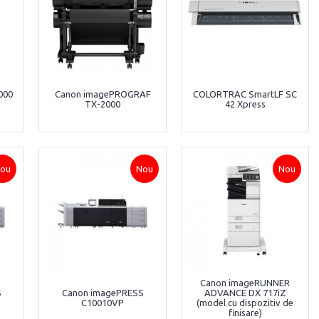
000
Canon imagePROGRAF
COLORTRAC SmartLF SC
TX-2000
42 Xpress
ou
Nou
Nou
Canon imageRUNNER
S
Canon imagePRESS
ADVANCE DX 717iZ
C10010VP
(model cu dispozitiv de
finisare)