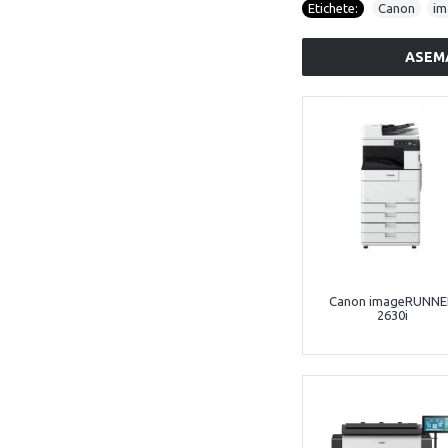
Etichete:
Canon
,
i
ASEM
Canon imageRUNNE
2630i