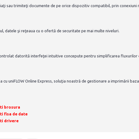
piaţi sau trimiteţi documente de pe orice dispozitiv compatibil, prin conexiun
ul, datele şi reţeaua cu o ofertă de securitate pe mai multe niveluri.
controlat datorită interfeţei intuitive concepute pentru simplificarea fluxurilor 
ia cu uniFLOW Online Express, soluţia noastră de gestionare a imprimării baza
ti brosura
i fisa de date
i drivere