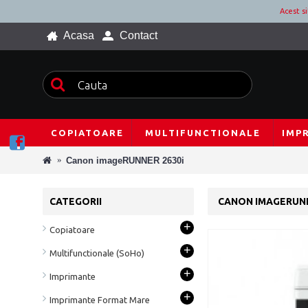
Acest s
Acasa
Contact
COPIATOARE
MULTIFUNCTIONALE
IMP
Canon imageRUNNER 2630i
CATEGORII
CANON IMAGERUNN
+
Copiatoare
+
Multifunctionale (SoHo)
+
Imprimante
+
Imprimante Format Mare