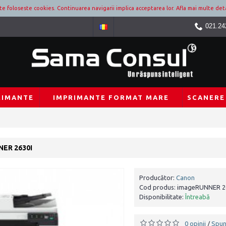
ite foloseste cookies. Continuarea navigarii implica acceptarea lor.
Afla mai multe deta
021.24
RIMANTE
IMPRIMANTE FORMAT MARE
SCANERE
ER 2630I
Producător:
Canon
Cod produs:
imageRUNNER 2
Disponibilitate:
Întreabă
0 opinii
Spun
/