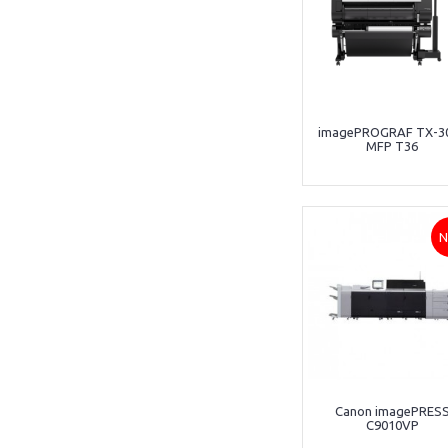
imagePROGRAF TX-3
MFP T36
N
Canon imagePRES
C9010VP