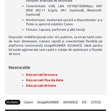
funcțiilor avansate de securitate
Conectivitate: USB, LAN 10/100/1000Mbps, WiFi
(IEEE 802.11 b/g/n), NFC (optional), Bluetooth
(optional)
Monitorizare: Gestionare uşoară a dispozitivelor şi a
flotei cu ajutorul solutiilor Canon
Finisare: Capsare, perforare şi alte funcţii
Dispozitiv multifuncţional color A3, puternic, cu ecran tactil color
de mari dimensiuni, scanare rapidă şi conectivitate flexibilă pe
platforma consecventă imageRUNNER ADVANCE. Ideal pentru
birourile aglomerate care caută o soluţie de optimizare a fluxului
de lucru.
Resurse utile
Descarcati brosura
Descarcati fisa de date
Descarcati drivere
Etichete:
Canon
,
imageRUNNER
,
ADVANCE
,
DX
,
C3725i