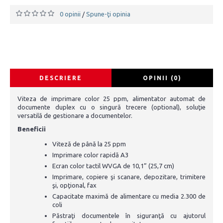
0 opinii
Spune-ţi opinia
/
DESCRIERE
OPINII (0)
Viteza de imprimare color 25 ppm, alimentator automat de
documente duplex cu o singură trecere (optional), soluţie
versatilă de gestionare a documentelor.
Beneficii
Viteză de până la 25 ppm
Imprimare color rapidă A3
Ecran color tactil WVGA de 10,1” (25,7 cm)
Imprimare, copiere şi scanare, depozitare, trimitere
şi, opţional, fax
Capacitate maximă de alimentare cu media 2.300 de
coli
Păstraţi documentele în siguranţă cu ajutorul