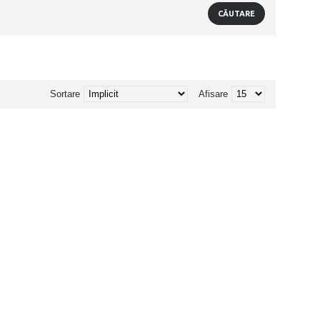
Sortare
Afisare
.