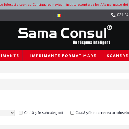
ite foloseste cookies. Continuarea navigarii implica acceptarea lor.
Afla mai multe deta
021.24
RIMANTE
IMPRIMANTE FORMAT MARE
SCANERE
Caută și în subcategorii
Caută și în descrierea produselo