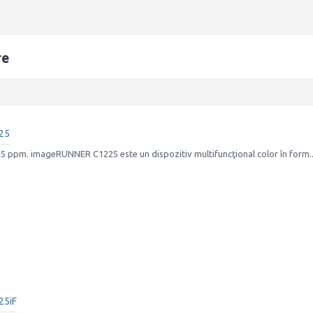
re
25
25 ppm. imageRUNNER C1225 este un dispozitiv multifuncţional color în form.
25iF