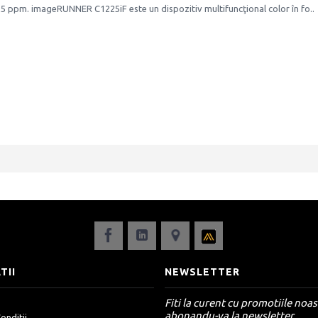
5 ppm. imageRUNNER C1225iF este un dispozitiv multifuncţional color în fo..
TII
NEWSLETTER
Fiti la curent cu promotiile noas
abonandu-va la newsletter.
onditii